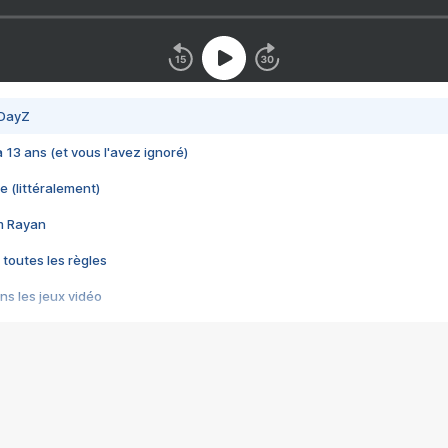
 DayZ
 a 13 ans (et vous l'avez ignoré)
e (littéralement)
im Rayan
 toutes les règles
s les jeux vidéo
us choquant de Rockstar ? - Le scandale BULLY
e plus moche de Steam
du RÊVE tourne au CAUCHEMAR
pendant 8 heures