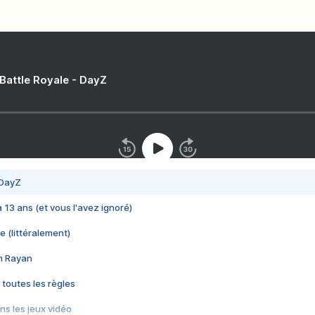
 Battle Royale - DayZ
 DayZ
 a 13 ans (et vous l'avez ignoré)
e (littéralement)
im Rayan
 toutes les règles
s les jeux vidéo