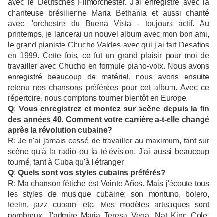
avec le Deutsches Filmorchester. J'ai enregistré avec la
chanteuse brésilienne Maria Bethania et aussi chanté
avec l'orchestre du Buena Vista - toujours actif. Au
printemps, je lancerai un nouvel album avec mon bon ami,
le grand pianiste Chucho Valdes avec qui j'ai fait Desafios
en 1999. Cette fois, ce fut un grand plaisir pour moi de
travailler avec Chucho en formule piano-voix. Nous avons
enregistré beaucoup de matériel, nous avons ensuite
retenu nos chansons préférées pour cet album. Avec ce
répertoire, nous comptons tourner bientôt en Europe.
Q: Vous enregistrez et montez sur scène depuis la fin
des années 40. Comment votre carrière a-t-elle changé
après la révolution cubaine?
R: Je n'ai jamais cessé de travailler au maximum, tant sur
scène qu'à la radio ou la télévision. J'ai aussi beaucoup
tourné, tant à Cuba qu'à l'étranger.
Q: Quels sont vos styles cubains préférés?
R: Ma chanson fétiche est Veinte Años. Mais j'écoute tous
les styles de musique cubaine: son montuno, bolero,
feelin, jazz cubain, etc. Mes modèles artistiques sont
nombreux. J'admire Maria Teresa Vega, Nat King Cole,