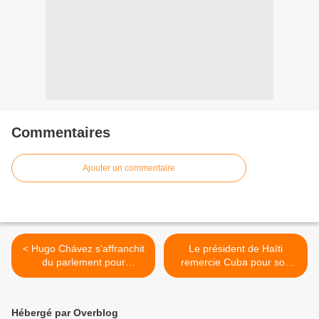
Commentaires
Ajouter un commentaire
< Hugo Chávez s'affranchit
Le président de Haïti
du parlement pour
remercie Cuba pour son
accélérer sa révolution
aide solidaire « qui a été la
plus effective..... >
Hébergé par Overblog