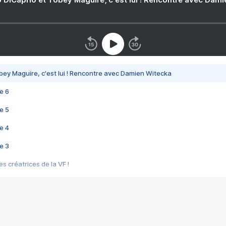
bey Maguire, c'est lui ! Rencontre avec Damien Witecka
e 6
e 5
e 4
e 3
s créatrices de la VF !
e 2
e 1
e Mektoub My Love arrive enfin ! Rencontre avec Shaïn Boumedine et Sal