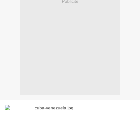
Publicité
La Havane, 3 janvier (AIN) - Le premier vice-président des
Conseils d’État et des Ministres de Cuba, José Ramón Machado
Ventura, en visite à Caracas, a ratifié la disposition de son pays
d’aider le Venezuela, qui réalise actuellement de grands efforts