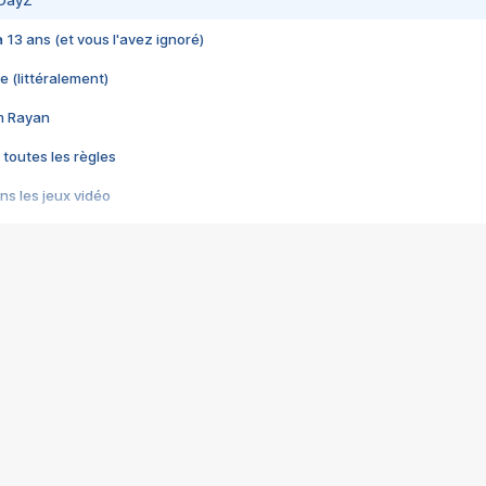
 DayZ
 a 13 ans (et vous l'avez ignoré)
e (littéralement)
im Rayan
 toutes les règles
s les jeux vidéo
us choquant de Rockstar ? - Le scandale BULLY
e plus moche de Steam
du RÊVE tourne au CAUCHEMAR
pendant 8 heures
it… à tort
umiliés par un jeu vidéo
ire - Final Fantasy 8