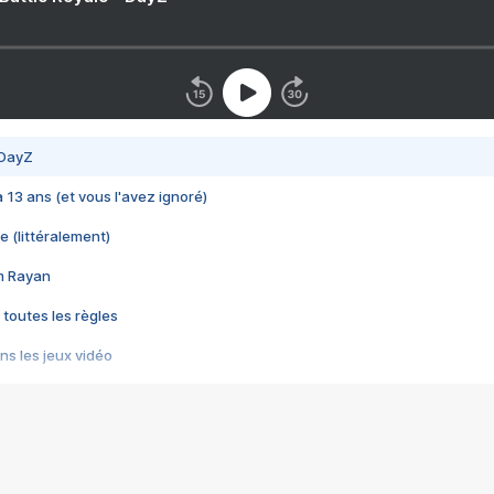
 DayZ
 a 13 ans (et vous l'avez ignoré)
e (littéralement)
im Rayan
 toutes les règles
s les jeux vidéo
us choquant de Rockstar ? - Le scandale BULLY
e plus moche de Steam
du RÊVE tourne au CAUCHEMAR