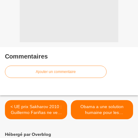
Commentaires
Ajouter un commentaire
< UE prix Sakharov 2010 :
Obama a une solution
Guillermo Fariñas ne veut
humaine pour les
pas voyager !
prisonniers de
Guantanamo: la détention
pour une durée illimitée >
Hébergé par Overblog