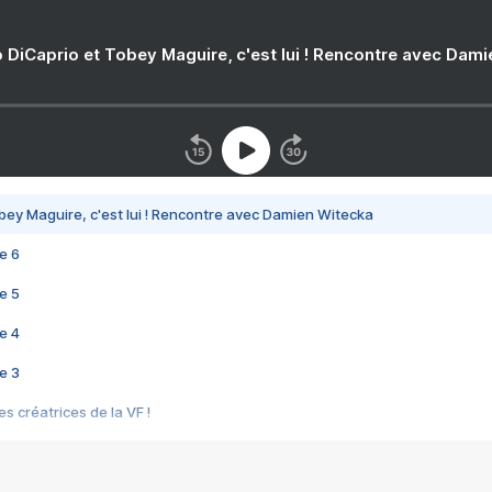
 DiCaprio et Tobey Maguire, c'est lui ! Rencontre avec Dam
bey Maguire, c'est lui ! Rencontre avec Damien Witecka
e 6
e 5
e 4
e 3
s créatrices de la VF !
e 2
e 1