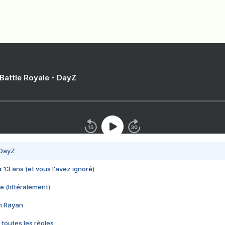
 Battle Royale - DayZ
 DayZ
 a 13 ans (et vous l'avez ignoré)
e (littéralement)
im Rayan
 toutes les règles