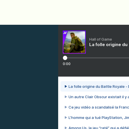
Hall of Game
La folle origine du
0:00
La folle origine du Battle Royale -
Un autre Clair Obscur existait il y
Ce jeu vidéo a scandalisé la Franc
L’homme qui a tué PlayStation, J
Among Us, le jeu “raté” qui a défié