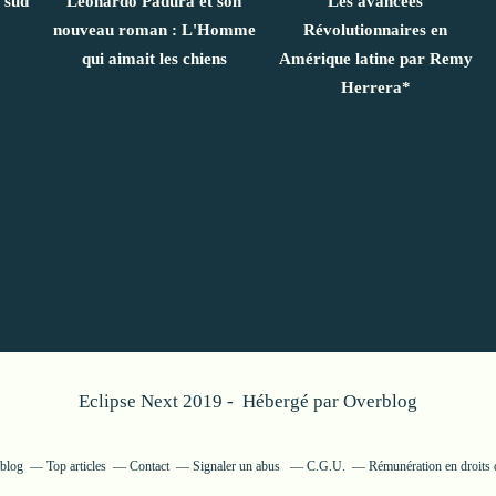
 sud
Leonardo Padura et son
Les avancées
nouveau roman : L'Homme
Révolutionnaires en
qui aimait les chiens
Amérique latine par Remy
Herrera*
Eclipse Next 2019 - Hébergé par
Overblog
rblog
Top articles
Contact
Signaler un abus
C.G.U.
Rémunération en droits 