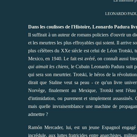
La fraternité
LEONARDO PADURA,
Dans les coulisses de l'Histoire, Leonardo Padura livr
Il suffirait à un auteur de romans policiers d'ouvrir un d
et les meurtres les plus effroyables qui soient. Il arrive so
plus célèbres du XXe siècle est celui de Léon Trotski, 
Mexico, en 1940. Le fait est avéré, on connaît aussi bie
qui aimait les chiens,
le Cubain Leonardo Padura suit pa
qui sera son meurtrier. Trotski, le héros de la révolut
dirait que Staline veut sa peau - ce qu'un livre univers
Norvège, finalement au Mexique, Trotski sent l'étau
d'intimidation, ou purement et simplement assassinés. 
mais quelle invraisemblance une machine de propagande
admettre ?
Ramón Mercader, lui, est un jeune Espagnol engagé dans
incrédule, aux luttes fratricides entre anarchistes, mili