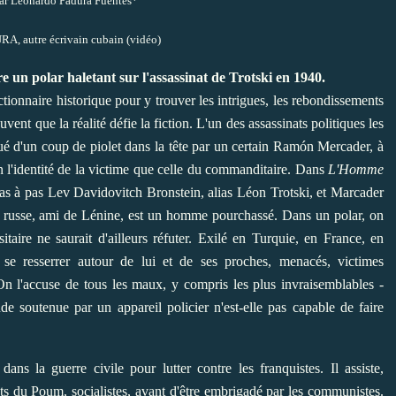
 par Leonardo Padura Fuentes*
 autre écrivain cubain (vidéo)
e un polar haletant sur l'assassinat de Trotski en 1940.
ictionnaire historique pour y trouver les intrigues, les rebondissements
uvent que la réalité défie la fiction. L'un des assas­sinats politiques les
tué d'un coup de piolet dans la tête par un certain Ramón Mercader, à
n l'identité de la victime que celle du commanditaire. Dans
L'Homme
s à pas Lev Davidovitch Bronstein, alias Léon Trotski, et Marcader
ion russe, ami de ­Lénine, est un homme pourchassé. Dans un polar, on
itaire ne saurait d'ailleurs réfuter. Exilé en Turquie, en France, en
 se resserrer autour de lui et de ses proches, menacés, victimes
On l'accuse de tous les maux, y compris les plus invraisemblables -
 soutenue par un appareil policier n'est-elle pas capable de faire
 la guerre civile pour ­lutter contre les franquistes. Il assiste,
tants du Poum, socialistes, avant d'être embrigadé par les communistes.