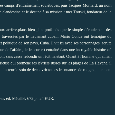
s les camps d'entraînement soviétiques, puis Jacques Mornard, un nom
e clandestine et le destine à sa mission : tuer Trotski, fondateur de la
 aux arrière-plans bien plus profonds que le simple déroulement des
s traversées par le lieutenant cubain Mario Conde ont témoigné du
 et politique de son pays, Cuba. Il vit ici avec ses personnages, scrute
sue de l'affaire, le lecteur est entraîné dans une incroyable histoire où
nt sans cesse rebondir un récit haletant. Quant à l'homme qui ­aimait
érieuse qui promène ses lévriers russes sur les plages de La Havane, il
er au lecteur le soin de découvrir toutes les nuances de rouge qui teintent
yas, éd. Métailié, 672 p., 24 EUR.