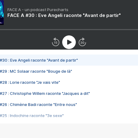
FACE A - un podcast Purecharts
FACE A #30 : Eve Angeli raconte "Avant de partir"
#30 : Eve Angeli raconte "Avant de partir"
#29 : MC Solaar raconte "Bouge de là"
28 : Lorie raconte "Je vais vite"
#27 : Christophe Willem raconte "Jacques a dit"
#26 : Chimène Badi raconte "Entre nous"
#25 : Indochine raconte "3e sexe"
#24 : Zaho raconte "C'est chelou"
#23 : Patrick Bruel raconte "Au café des délices"