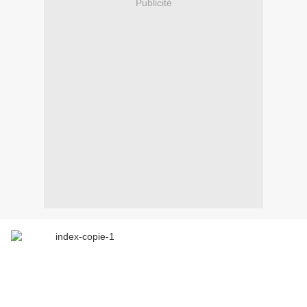
Publicité
Depuis son apparition, en octobre dernier, l’épidémie de
choléra a tué plus de 4300 personnes en Haïti, un nombre
qui s’accroît chaque jour, transformant en une triste réalité
les pronostics les plus sombres sur le comportement de ce