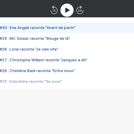
#30 : Eve Angeli raconte "Avant de partir"
#29 : MC Solaar raconte "Bouge de là"
28 : Lorie raconte "Je vais vite"
#27 : Christophe Willem raconte "Jacques a dit"
#26 : Chimène Badi raconte "Entre nous"
#25 : Indochine raconte "3e sexe"
#24 : Zaho raconte "C'est chelou"
#23 : Patrick Bruel raconte "Au café des délices"
#22 : Kyo raconte "Le chemin"
#21 : Nolwenn Leroy raconte "Cassé"