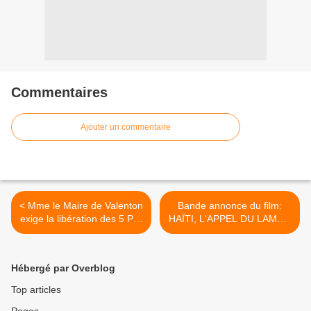
Commentaires
Ajouter un commentaire
< Mme le Maire de Valenton
Bande annonce du film:
exige la libération des 5 Par
HAÏTI, L'APPEL DU LAMBI /
Tania Hernández
LA LLAMADA DEL
CARACOL REINA
Français/español >
Hébergé par Overblog
Top articles