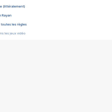
e (littéralement)
im Rayan
 toutes les règles
s les jeux vidéo
us choquant de Rockstar ? - Le scandale BULLY
e plus moche de Steam
du RÊVE tourne au CAUCHEMAR
pendant 8 heures
it… à tort
umiliés par un jeu vidéo
ire - Final Fantasy 8
ti un empire - Age of Empires