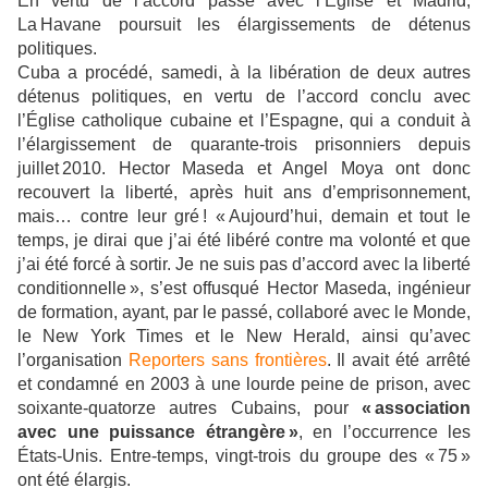
En vertu de l’accord passé avec l’Église et Madrid,
La Havane poursuit les élargissements de détenus
politiques.
Cuba a procédé, samedi, à la libération de deux autres
détenus politiques, en vertu de l’accord conclu avec
l’Église catholique cubaine et l’Espagne, qui a conduit à
l’élargissement de quarante-trois prisonniers depuis
juillet 2010. Hector Maseda et Angel Moya ont donc
recouvert la liberté, après huit ans d’emprisonnement,
mais… contre leur gré ! « Aujourd’hui, demain et tout le
temps, je dirai que j’ai été libéré contre ma volonté et que
j’ai été forcé à sortir. Je ne suis pas d’accord avec la liberté
conditionnelle », s’est offusqué Hector Maseda, ingénieur
de formation, ayant, par le passé, collaboré avec le Monde,
le New York Times et le New Herald, ainsi qu’avec
l’organisation
Reporters sans frontières
. Il avait été arrêté
et condamné en 2003 à une lourde peine de prison, avec
soixante-quatorze autres Cubains, pour
« association
avec une puissance étrangère »
, en l’occurrence les
États-Unis. Entre-temps, vingt-trois du groupe des « 75 »
ont été élargis.