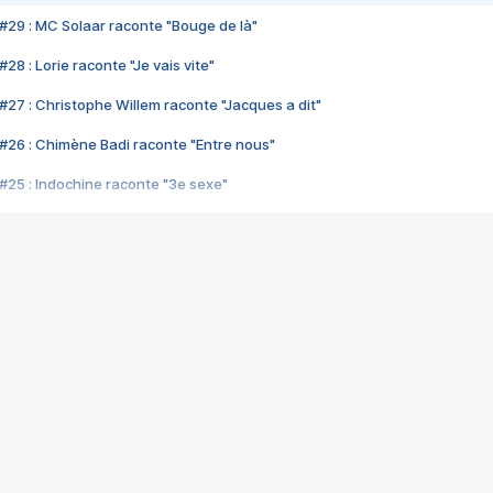
#29 : MC Solaar raconte "Bouge de là"
28 : Lorie raconte "Je vais vite"
#27 : Christophe Willem raconte "Jacques a dit"
#26 : Chimène Badi raconte "Entre nous"
#25 : Indochine raconte "3e sexe"
#24 : Zaho raconte "C'est chelou"
#23 : Patrick Bruel raconte "Au café des délices"
#22 : Kyo raconte "Le chemin"
#21 : Nolwenn Leroy raconte "Cassé"
#20 : Patrick Hernandez raconte "Born to be alive"
#19 : Lorie raconte "Près de moi"
#18 : Michael Jones raconte "A nos actes manqués" (avec Jean-Jacque