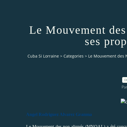
Le Mouvement des 
ses prop
Cuba Si Lorraine
>
Categories
>
Le Mouvement des No
0
Par
Angel Rodriguez Alvarez Granma
Le Mouvement des non-alignés (MNOAL) a été conçu et f