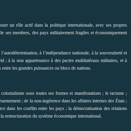
r un rôle actif dans la politique internationale, avec ses propres
ns de ses membres, des pays militairement fragiles et économiquement
à l’autodétermination, à l’indépendance nationale, à la souveraineté et
theid ; à la non appartenance à des pactes multilatéraux militaires, et à
s entre les grandes puissances ou blocs de nations.
olonialisme sous toutes ses formes et manifestations ; le racisme ;
sarmement ; de la non-ingérence dans les affaires internes des États ;
rce dans les conflits entre les pays ; la démocratisation des relations
la restructuration du système économique international.