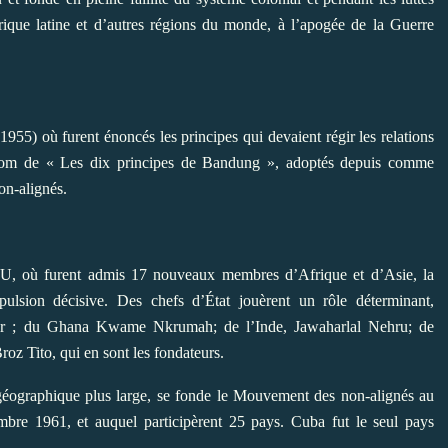
ique latine et d’autres régions du monde, à l’apogée de la Guerre
955) où furent énoncés les principes qui devaient régir les relations
le nom de « Les dix principes de Bandung », adoptés depuis comme
on-alignés.
, où furent admis 17 nouveaux membres d’Afrique et d’Asie, la
ulsion décisive. Des chefs d’État jouèrent un rôle déterminant,
er ; du Ghana Kwame Nkrumah; de l’Inde, Jawaharlal Nehru; de
oz Tito, qui en sont les fondateurs.
géographique plus large, se fonde le Mouvement des non-alignés au
bre 1961, et auquel participèrent 25 pays. Cuba fut le seul pays