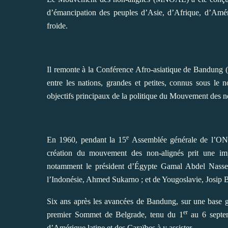
d’émancipation des peuples d’Asie, d’Afrique, d’Amér
froide.
Il remonte à la Conférence Afro-asiatique de Bandung (1
entre les nations, grandes et petites, connus sous 
objectifs principaux de la politique du Mouvement des n
e
En 1960, pendant la 15
Assemblée générale de l’ONU
création du mouvement des non-alignés prit une imp
notamment le président d’Égypte Gamal Abdel Nass
l’Indonésie, Ahmed Sukarno ; et de Yougoslavie, Josip Br
Six ans après les avancées de Bandung, sur une base 
er
premier Sommet de Belgrade, tenu du 1
au 6 septem
d’Amérique latine et des Caraïbes à y assister.