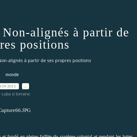
Non-alignés à partir de
res positions
n-alignés à partir de ses propres positions
monde
8.09.2011
…
 cuba si lorraine
ondé en pleine faillite du système colonial et pendant les luttes