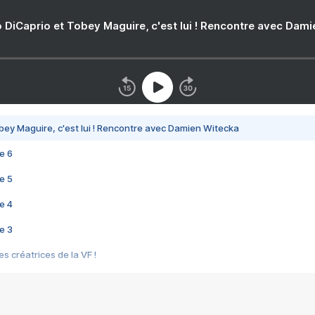
 DiCaprio et Tobey Maguire, c'est lui ! Rencontre avec Dam
bey Maguire, c'est lui ! Rencontre avec Damien Witecka
e 6
e 5
e 4
e 3
s créatrices de la VF !
e 2
e 1