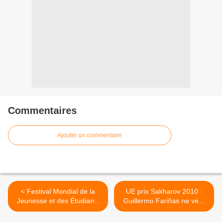
Commentaires
Ajouter un commentaire
< Festival Mondial de la
UE prix Sakharov 2010 :
Jeunesse et des Étudiants
Guillermo Fariñas ne veut
Le terrorisme contre Cuba
pas voyager ! >
est dénoncé devant le