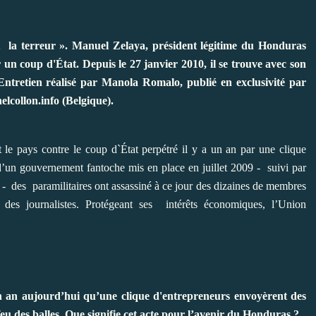
t la terreur ». Manuel Zelaya, président légitime du Honduras
 un coup d'État. Depuis le 27 janvier 2010, il se trouve avec son
ntretien réalisé par Manola Romalo, publié en exclusivité par
lcollon.info (Belgique).
t le pays contre le coup d`État perpétré il y a un an par une clique
d’un gouvernement fantoche mis en place en juillet 2009 - suivi par
 - des paramilitaires ont assassiné à ce jour des dizaines de membres
, des journalistes. Protégeant ses intérêts économiques, l’Union
n an aujourd’hui qu’une clique d'entrepreneurs envoyèrent des
eu des balles. Que signifie cet acte pour l’avenir du Honduras ?