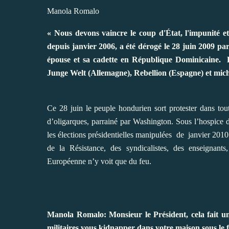
Manola Romalo
« Nous devons vaincre le coup d'État, l'impunité e
depuis janvier 2006, a été dérogé le 28 juin 2009 par
épouse et sa cadette en République Dominicaine. E
Junge Welt (Allemagne), Rebellion (Espagne) et miche
Ce 28 juin le peuple hondurien sort protester dans tou
d’oligarques, parrainé par Washington. Sous l’hospice 
les élections présidentielles manipulées de janvier 2010
de la Résistance, des syndicalistes, des enseignants
Européenne n’y voit que du feu.
Manola Romalo: Monsieur le Président, cela fait u
militaires vous kidnapper dans votre maison sous le f