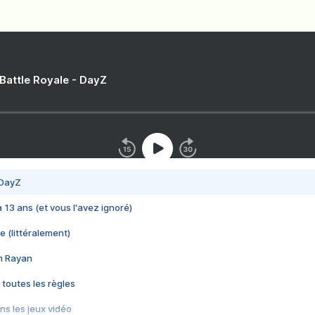
 Battle Royale - DayZ
 DayZ
 a 13 ans (et vous l'avez ignoré)
e (littéralement)
im Rayan
 toutes les règles
s les jeux vidéo