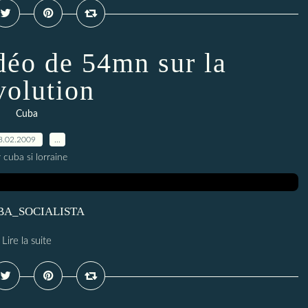
déo de 54mn sur la
olution
Cuba
8.02.2009
…
 cuba si lorraine
 CUBA_SOCIALISTA
Lire la suite