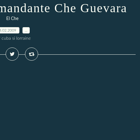
mandante Che Guevara
El Che
8.02.2009
…
 cuba si lorraine