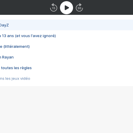
 DayZ
 a 13 ans (et vous l'avez ignoré)
e (littéralement)
im Rayan
 toutes les règles
s les jeux vidéo
us choquant de Rockstar ? - Le scandale BULLY
e plus moche de Steam
du RÊVE tourne au CAUCHEMAR
pendant 8 heures
it… à tort