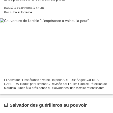
Publié le 22/03/2009 à 16:46
Par
cuba si lorraine
El Salvador : L'espérance a vaincu la peur AUTEUR: Ángel GUERRA
CABRERA Traduit par Esteban G., revisée par Fausto Giudice L'élection de
Mauricio Funes à la présidence du Salvador est une victoire retentissante du
grand mouvement social concentré autour...
El Salvador des guérilleros au pouvoir