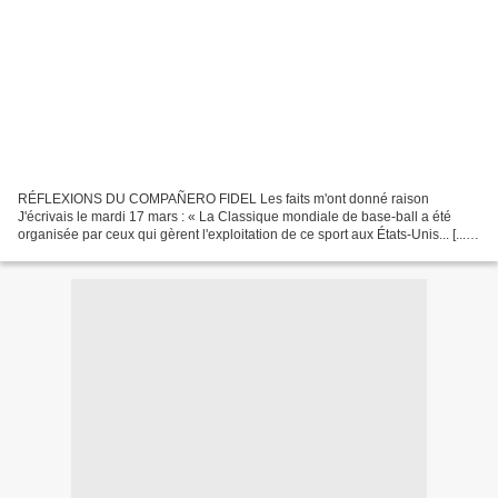
RÉFLEXIONS DU COMPAÑERO FIDEL Les faits m'ont donné raison
J'écrivais le mardi 17 mars : « La Classique mondiale de base-ball a été
organisée par ceux qui gèrent l'exploitation de ce sport aux États-Unis... [...]
Ils ont donc placé les trois meilleures...