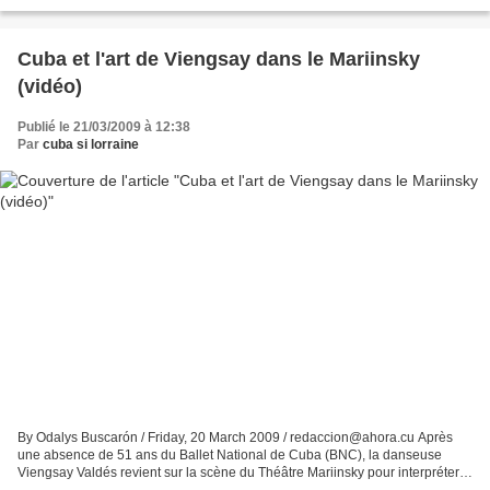
d'autres continuent à couler avec...
Cuba et l'art de Viengsay dans le Mariinsky
(vidéo)
Publié le 21/03/2009 à 12:38
Par
cuba si lorraine
By Odalys Buscarón / Friday, 20 March 2009 / redaccion@ahora.cu Après
une absence de 51 ans du Ballet National de Cuba (BNC), la danseuse
Viengsay Valdés revient sur la scène du Théâtre Mariinsky pour interpréter
la Kitri de Don Quichotte dans le IXème...