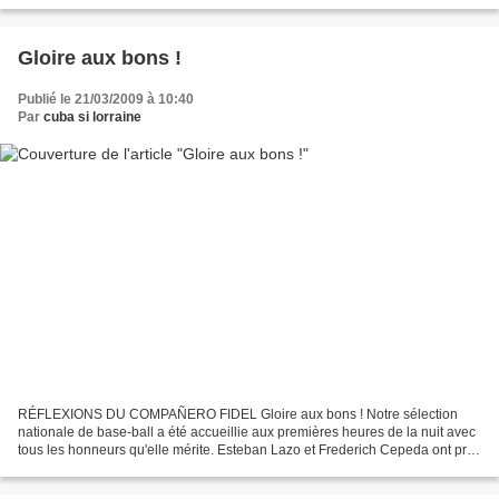
Gloire aux bons !
Publié le 21/03/2009 à 10:40
Par
cuba si lorraine
RÉFLEXIONS DU COMPAÑERO FIDEL Gloire aux bons ! Notre sélection
nationale de base-ball a été accueillie aux premières heures de la nuit avec
tous les honneurs qu'elle mérite. Esteban Lazo et Frederich Cepeda ont pris
la parole. Raúl, qui lui avait remis...