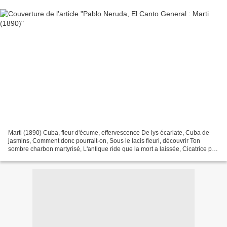
Marti (1890) Cuba, fleur d'écume, effervescence De lys écarlate, Cuba de
jasmins, Comment donc pourrait-on, Sous le lacis fleuri, découvrir Ton
sombre charbon martyrisé, L'antique ride que la mort a laissée, Cicatrice par
l'écume recouverte. Mais en ton...