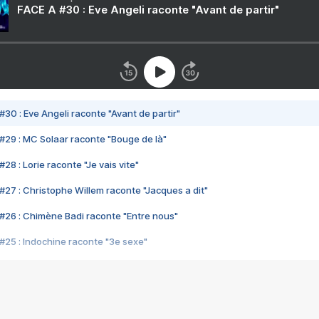
FACE A #30 : Eve Angeli raconte "Avant de partir"
#30 : Eve Angeli raconte "Avant de partir"
#29 : MC Solaar raconte "Bouge de là"
28 : Lorie raconte "Je vais vite"
#27 : Christophe Willem raconte "Jacques a dit"
#26 : Chimène Badi raconte "Entre nous"
#25 : Indochine raconte "3e sexe"
#24 : Zaho raconte "C'est chelou"
#23 : Patrick Bruel raconte "Au café des délices"
#22 : Kyo raconte "Le chemin"