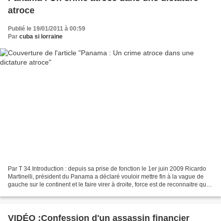
atroce
Publié le 19/01/2011 à 00:59
Par
cuba si lorraine
Par T 34 Introduction : depuis sa prise de fonction le 1er juin 2009 Ricardo
Martinelli, président du Panama a déclaré vouloir mettre fin à la vague de
gauche sur le continent et le faire virer à droite, force est de reconnaitre qu’il
se débrouille très...
VIDÉO :Confession d'un assassin financier