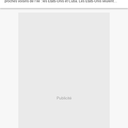
proches voisins de l’île : les États-Unis et Cuba. Les États-Unis veulent
garder Haïti sous influence. Par...
Publicité