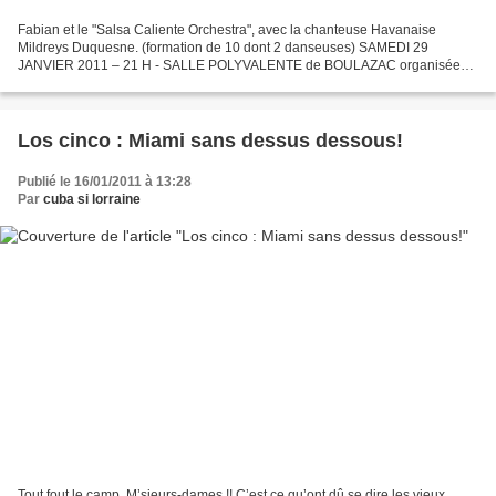
Fabian et le "Salsa Caliente Orchestra", avec la chanteuse Havanaise
Mildreys Duquesne. (formation de 10 dont 2 danseuses) SAMEDI 29
JANVIER 2011 – 21 H - SALLE POLYVALENTE de BOULAZAC organisée
par l’association Cuba Linda. Association Cuba Linda 9 rue...
Los cinco : Miami sans dessus dessous!
Publié le 16/01/2011 à 13:28
Par
cuba si lorraine
Tout fout le camp, M’sieurs-dames !! C’est ce qu’ont dû se dire les vieux