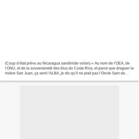
(Coup d’état prévu au Nicaragua sandiniste voisin) « Au nom de l’OEA, de
l’ONU, et de la souveraineté des élus du Costa Rica, et parce que draguer la
rivière San Juan, ça sent l’ALBA, je dis qu’il ne plait pas l’Oncle Sam de
s’éloigner de la frontière....