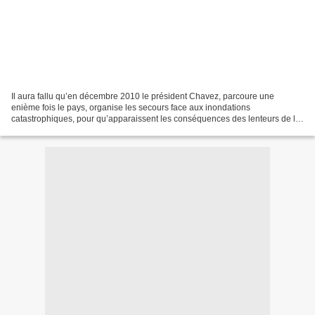
Il aura fallu qu’en décembre 2010 le président Chavez, parcoure une
enième fois le pays, organise les secours face aux inondations
catastrophiques, pour qu’apparaissent les conséquences des lenteurs de la
réforme agraire. En cohortes faméliques, les ouvriers...