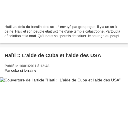
Haïti: au delà du baratin, des actes! envoyé par groupegue. Il y a un an à
peine, Haïti et son peuple était victime d'une terrible catastrophe. Partout la
désolation et la mort. Qu'il nous soit permis de saluer: le courage du peuple
Haïtien, et l’élan...
Haïti :: L'aide de Cuba et l'aide des USA
Publié le 16/01/2011 à 12:48
Par
cuba si lorraine