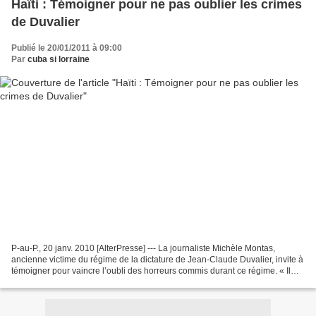
Haïti : Témoigner pour ne pas oublier les crimes
de Duvalier
Publié le 20/01/2011 à 09:00
Par
cuba si lorraine
P-au-P., 20 janv. 2010 [AlterPresse] --- La journaliste Michèle Montas,
ancienne victime du régime de la dictature de Jean-Claude Duvalier, invite à
témoigner pour vaincre l’oubli des horreurs commis durant ce régime. « Il
faut que les gens témoignent...