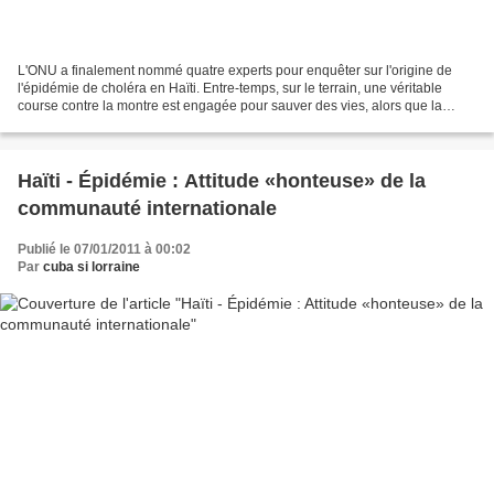
L'ONU a finalement nommé quatre experts pour enquêter sur l'origine de
l'épidémie de choléra en Haïti. Entre-temps, sur le terrain, une véritable
course contre la montre est engagée pour sauver des vies, alors que la
maladie a déjà fait 3 651 morts. Sur...
Haïti - Épidémie : Attitude «honteuse» de la
communauté internationale
Publié le 07/01/2011 à 00:02
Par
cuba si lorraine